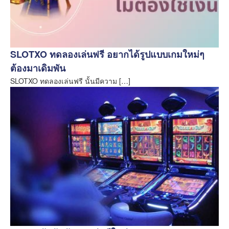
SLOTXO ทดลองเล่นฟรี อยากได้รูปแบบเกมใหม่ๆ
ต้องมาเดิมพัน
SLOTXO ทดลองเล่นฟรี นั้นมีความ […]