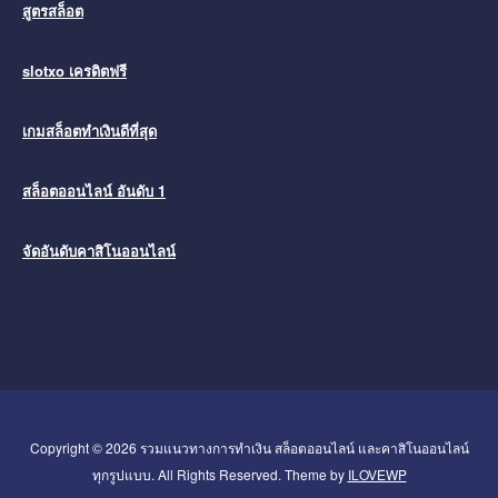
สูตรสล็อต
slotxo เครดิตฟรี
เกมสล็อตทำเงินดีที่สุด
สล็อตออนไลน์ อันดับ 1
จัดอันดับคาสิโนออนไลน์
Copyright © 2026 รวมแนวทางการทำเงิน สล็อตออนไลน์ และคาสิโนออนไลน์
ทุกรูปแบบ. All Rights Reserved.
Theme by
ILOVEWP