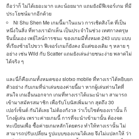
ถือว่าก็ ไม่ได้เยอะมาก และน้อยมาก แถมยังมีฟีเจอร์เกม ที่มี
ประโยชน์มากอีกด้วย
Ni Shu Shen Me เกมนี้มาในแนว การเชิดสิงโต ที่เป็น
หนึ่งในสิ่ง ที่ทางเรามักเห็น เป็นประจำในช่วง เทศกาลตรุษ
จีนนั้นเอง เพย์ไลน์การชนะ ของเกมมีทั้งหมด 243 แบบ แบบ
ที่เรียงซ้ายไปขวา ฟีเจอร์เกมก็ยังคง มีแต่ของเดิม ๆ หลาย ๆ
อย่าง เช่น Wild กับ Scatter แถมยังเล่นง่ายชนะง่าย พลาดไม่
ได้จริง ๆ
และนี่ก็คือเกมทั้งหมดของ slotxo mobile ที่ทางเราได้หยิบยก
ตัวอย่าง กับเกมที่น่าเล่นของค่ายนี้มา หากผู้เล่นท่านใดที่
สนใจ เกมอื่นนอกจาก เกมที่ทางเราได้แนะนำมา สามารถ
เข้ามาสมัครสมาชิก เพื่อรับโบนัสเพิ่มมาก สุดถึง 30
เปอร์เซ็นต์ กันได้เลย ไม่ต้องกังวล ว่าเว็บไซต์ของเรานั้น ก็
โกงผู้เล่น เพราะค่ายเกมนี้ การที่จะนำเข้ามานั้น ต้องจด
ทะเบียนเพื่อ ซื้อค่ายเกมหลักโดยตรง ทำให้ทางเรานั้น ไม่
สามารถปรับเปลี่ยน รูปแบบของเกมได้เลย จึงไม่แปลกให้ ว่า