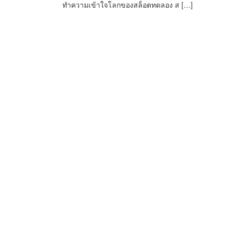
ทำความเข้าใจโลกของสล็อตทดลอง ส […]