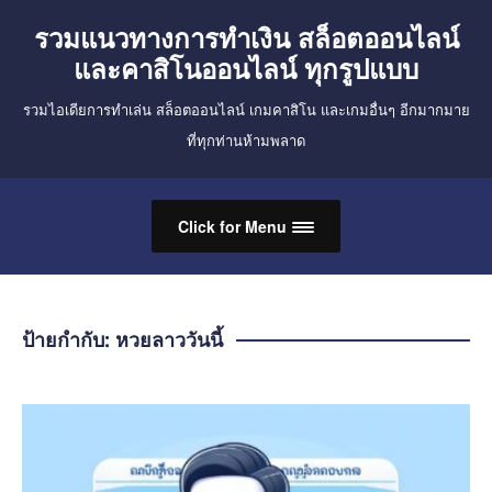
รวมแนวทางการทำเงิน สล็อตออนไลน์
และคาสิโนออนไลน์ ทุกรูปแบบ
รวมไอเดียการทำเล่น สล็อตออนไลน์ เกมคาสิโน และเกมอื่นๆ อีกมากมาย
ที่ทุกท่านห้ามพลาด
Click for Menu
ป้ายกำกับ:
หวยลาววันนี้