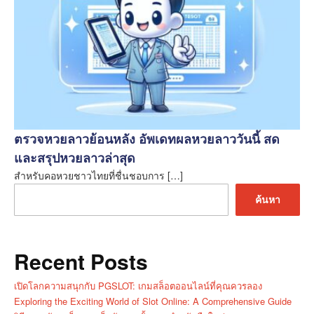
ตรวจหวยลาวย้อนหลัง อัพเดทผลหวยลาววันนี้ สด
และสรุปหวยลาวล่าสุด
สำหรับคอหวยชาวไทยที่ชื่นชอบการ […]
ค้นหา
ค้นหา
Recent Posts
เปิดโลกความสนุกกับ PGSLOT: เกมสล็อตออนไลน์ที่คุณควรลอง
Exploring the Exciting World of Slot Online: A Comprehensive Guide