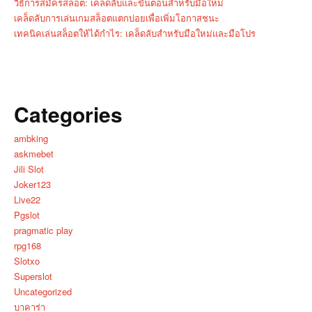
วิธีการสมัครสล็อต: เคล็ดลับและขั้นตอนสำหรับมือใหม่
เคล็ดลับการเล่นเกมสล็อตแตกบ่อยเพื่อเพิ่มโอกาสชนะ
เทคนิคเล่นสล็อตให้ได้กำไร: เคล็ดลับสำหรับมือใหม่และมือโปร
Categories
ambking
askmebet
Jili Slot
Joker123
Live22
Pgslot
pragmatic play
rpg168
Slotxo
Superslot
Uncategorized
บาคาร่า