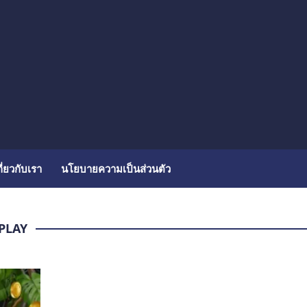
กี่ยวกับเรา
นโยบายความเป็นส่วนตัว
PLAY