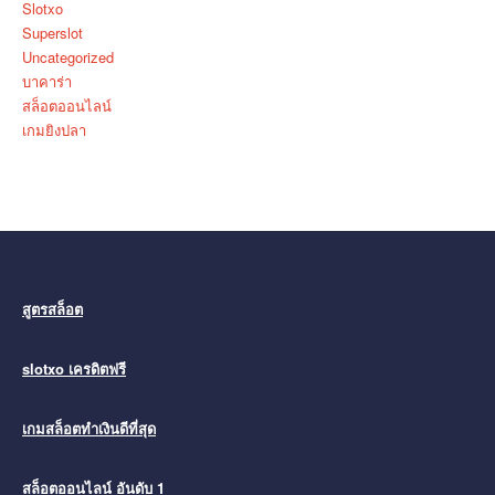
Slotxo
Superslot
Uncategorized
บาคาร่า
สล็อตออนไลน์
เกมยิงปลา
สูตรสล็อต
slotxo เครดิตฟรี
เกมสล็อตทำเงินดีที่สุด
สล็อตออนไลน์ อันดับ 1