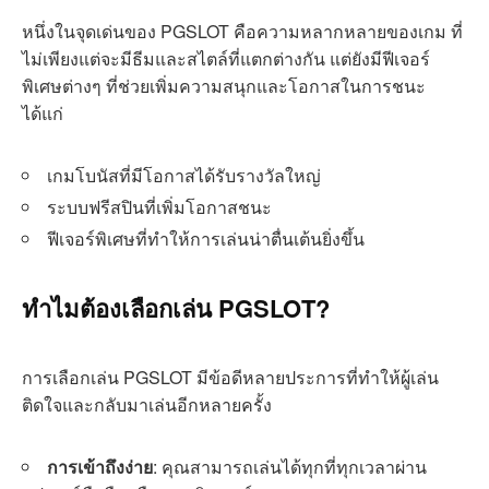
หนึ่งในจุดเด่นของ PGSLOT คือความหลากหลายของเกม ที่
ไม่เพียงแต่จะมีธีมและสไตล์ที่แตกต่างกัน แต่ยังมีฟีเจอร์
พิเศษต่างๆ ที่ช่วยเพิ่มความสนุกและโอกาสในการชนะ
ได้แก่
เกมโบนัสที่มีโอกาสได้รับรางวัลใหญ่
ระบบฟรีสปินที่เพิ่มโอกาสชนะ
ฟีเจอร์พิเศษที่ทำให้การเล่นน่าตื่นเต้นยิ่งขึ้น
ทำไมต้องเลือกเล่น PGSLOT?
การเลือกเล่น PGSLOT มีข้อดีหลายประการที่ทำให้ผู้เล่น
ติดใจและกลับมาเล่นอีกหลายครั้ง
การเข้าถึงง่าย
: คุณสามารถเล่นได้ทุกที่ทุกเวลาผ่าน