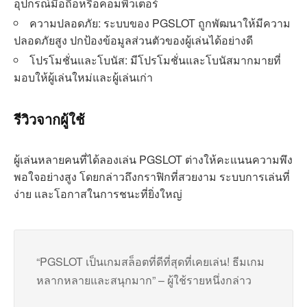
อุปกรณ์มือถือหรือคอมพิวเตอร์
ความปลอดภัย: ระบบของ PGSLOT ถูกพัฒนาให้มีความ
ปลอดภัยสูง ปกป้องข้อมูลส่วนตัวของผู้เล่นได้อย่างดี
โปรโมชั่นและโบนัส: มีโปรโมชั่นและโบนัสมากมายที่
มอบให้ผู้เล่นใหม่และผู้เล่นเก่า
รีวิวจากผู้ใช้
ผู้เล่นหลายคนที่ได้ลองเล่น PGSLOT ต่างให้คะแนนความพึง
พอใจอย่างสูง โดยกล่าวถึงกราฟิกที่สวยงาม ระบบการเล่นที่
ง่าย และโอกาสในการชนะที่ยิ่งใหญ่
“PGSLOT เป็นเกมสล็อตที่ดีที่สุดที่เคยเล่น! ธีมเกม
หลากหลายและสนุกมาก” – ผู้ใช้รายหนึ่งกล่าว