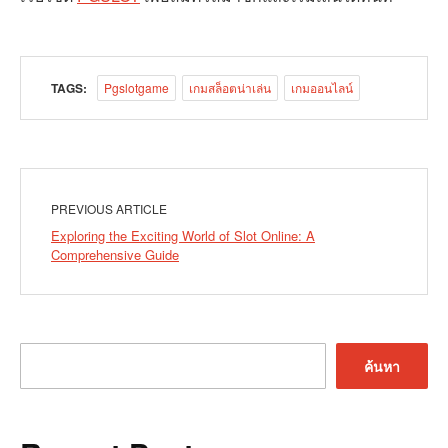
TAGS:
Pgslotgame
เกมสล็อตน่าเล่น
เกมออนไลน์
PREVIOUS ARTICLE
Exploring the Exciting World of Slot Online: A
Comprehensive Guide
ค้นหา
ค้นหา