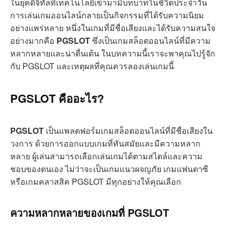
ในยุคดิจิทัลที่เทคโนโลยีเข้ามามีบทบาทในชีวิตประจำวัน
การเล่นเกมออนไลน์กลายเป็นกิจกรรมที่ได้รับความนิยม
อย่างแพร่หลาย หนึ่งในเกมที่มีชื่อเสียงและได้รับความสนใจ
อย่างมากคือ
PGSLOT
ซึ่งเป็นเกมสล็อตออนไลน์ที่มีความ
หลากหลายและน่าตื่นเต้น ในบทความนี้เราจะพาคุณไปรู้จัก
กับ PGSLOT และเหตุผลที่คุณควรลองเล่นเกมนี้
PGSLOT คืออะไร?
PGSLOT
เป็นแพลตฟอร์มเกมสล็อตออนไลน์ที่มีชื่อเสียงใน
วงการ ด้วยการออกแบบเกมที่ทันสมัยและมีความหลาก
หลาย ผู้เล่นสามารถเลือกเล่นเกมได้ตามสไตล์และความ
ชอบของตนเอง ไม่ว่าจะเป็นเกมแนวผจญภัย เกมแฟนตาซี
หรือเกมคลาสสิค PGSLOT มีทุกอย่างให้คุณเลือก
ความหลากหลายของเกมที่ PGSLOT