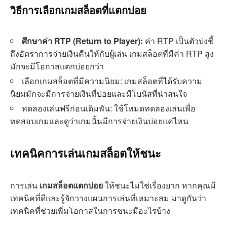
วิธีการเลือกเกมสล็อตที่แตกบ่อย
ศึกษาค่า RTP (Return to Player):
ค่า RTP เป็นตัวบ่งชี้
ถึงอัตราการจ่ายเงินคืนให้กับผู้เล่น เกมสล็อตที่มีค่า RTP สูง
มักจะมีโอกาสแตกบ่อยกว่า
เลือกเกมสล็อตที่มีความนิยม: เกมสล็อตที่ได้รับความ
นิยมมักจะมีการจ่ายเงินที่บ่อยและมีโบนัสที่น่าสนใจ
ทดลองเล่นฟรีก่อนเดิมพัน: ใช้โหมดทดลองเล่นเพื่อ
ทดสอบเกมและดูว่าเกมนั้นมีการจ่ายเงินบ่อยแค่ไหน
เทคนิคการเล่นเกมสล็อตให้ชนะ
การเล่น
เกมสล็อตแตกบ่อย
ให้ชนะไม่ใช่เรื่องยาก หากคุณมี
เทคนิคที่ดีและรู้จักวางแผนการเล่นที่เหมาะสม มาดูกันว่า
เทคนิคที่ช่วยเพิ่มโอกาสในการชนะมีอะไรบ้าง