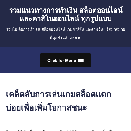
รวมแนวทางการทำเงิน สล็อตออนไลน์
และคาสิโนออนไลน์ ทุกรูปแบบ
รวมไอเดียการทำเล่น สล็อตออนไลน์ เกมคาสิโน และเกมอื่นๆ อีกมากมาย
ที่ทุกท่านห้ามพลาด
Click for Menu
เคล็ดลับการเล่นเกมสล็อตแตก
บ่อยเพื่อเพิ่มโอกาสชนะ