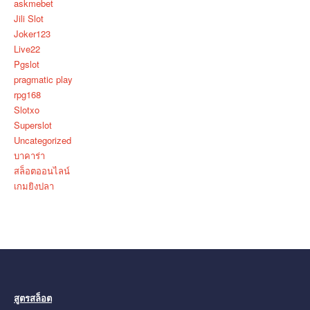
askmebet
Jili Slot
Joker123
Live22
Pgslot
pragmatic play
rpg168
Slotxo
Superslot
Uncategorized
บาคาร่า
สล็อตออนไลน์
เกมยิงปลา
สูตรสล็อต