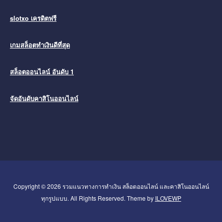
slotxo เครดิตฟรี
เกมสล็อตทำเงินดีที่สุด
สล็อตออนไลน์ อันดับ 1
จัดอันดับคาสิโนออนไลน์
Copyright © 2026 รวมแนวทางการทำเงิน สล็อตออนไลน์ และคาสิโนออนไลน์
ทุกรูปแบบ. All Rights Reserved.
Theme by
ILOVEWP