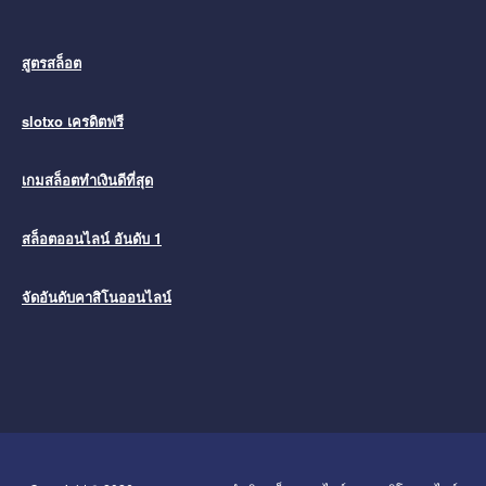
สูตรสล็อต
slotxo เครดิตฟรี
เกมสล็อตทำเงินดีที่สุด
สล็อตออนไลน์ อันดับ 1
จัดอันดับคาสิโนออนไลน์