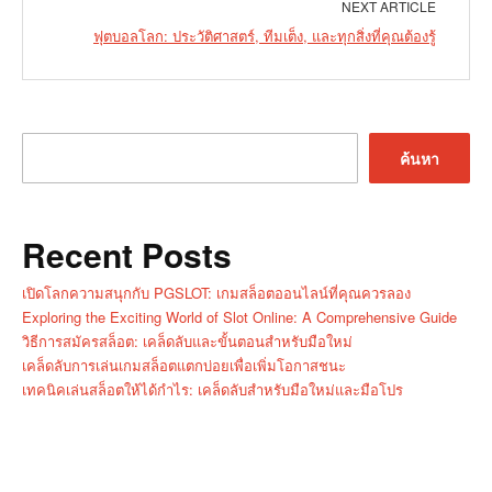
NEXT ARTICLE
ฟุตบอลโลก: ประวัติศาสตร์, ทีมเต็ง, และทุกสิ่งที่คุณต้องรู้
ค้นหา
ค้นหา
Recent Posts
เปิดโลกความสนุกกับ PGSLOT: เกมสล็อตออนไลน์ที่คุณควรลอง
Exploring the Exciting World of Slot Online: A Comprehensive Guide
วิธีการสมัครสล็อต: เคล็ดลับและขั้นตอนสำหรับมือใหม่
เคล็ดลับการเล่นเกมสล็อตแตกบ่อยเพื่อเพิ่มโอกาสชนะ
เทคนิคเล่นสล็อตให้ได้กำไร: เคล็ดลับสำหรับมือใหม่และมือโปร