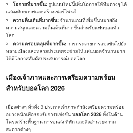
โอกาสที่มากขึ้น:
รูปแบบใหม่นี้เพิ่มโอกาสให้ทีมต่างๆ ได้
แสดงศักยภาพและสร้างเซอร์ไพรส์
ความตื่นเต้นที่มากขึ้น:
จำนวนเกมที่เพิ่มขึ้นหมายถึง
ความสนุกและความตื่นเต้นที่มากขึ้นสำหรับแฟนบอลทั่ว
โลก
ความครอบคลุมที่มากขึ้น:
การกระจายการแข่งขันไปยัง
หลายเมืองและหลายประเทศจะช่วยให้แฟนบอลจำนวนมาก
ได้มีโอกาสสัมผัสประสบการณ์บอลโลก
เมืองเจ้าภาพและการเตรียมความพร้อม
สำหรับบอลโลก 2026
เมืองต่างๆ ทั่วทั้ง 3 ประเทศเจ้าภาพกำลังเตรียมความพร้อม
อย่างหนักเพื่อรองรับการแข่งขัน
บอลโลก 2026
ทั้งในด้าน
โครงสร้างพื้นฐาน การขนส่ง ที่พัก และสิ่งอำนวยความ
สะดวกต่างๆ