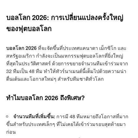
บอลโลก 2026: การเปลี่ยนแปลงครั้งใหญ่
ของฟุตบอลโลก
บอลโลก 2026
ที่จะจัดขึ้นที่ประเทศแคนาดา เม็กซิโก และ
สหรัฐอเมริกา กำลังจะเป็นมหกรรมฟุตบอลโลกที่ยิ่งใหญ่
ที่สุดในประวัติศาสตร์ ด้วยการขยายจำนวนทีมเข้าร่วมจาก
32 ทีมเป็น 48 ทีม ทำให้ทัวร์นาเมนต์นี้เต็มไปด้วยความน่า
ตื่นเต้นและโอกาสใหม่ๆ สำหรับทีมชาติทั่วโลก
ทำไมบอลโลก 2026 ถึงพิเศษ?
จำนวนทีมที่เพิ่มขึ้น:
การมี 48 ทีมหมายถึงโอกาสที่มาก
ขึ้นสำหรับประเทศเล็กๆ ที่ไม่เคยได้เข้าร่วมรอบสุดท้ายมา
ก่อน